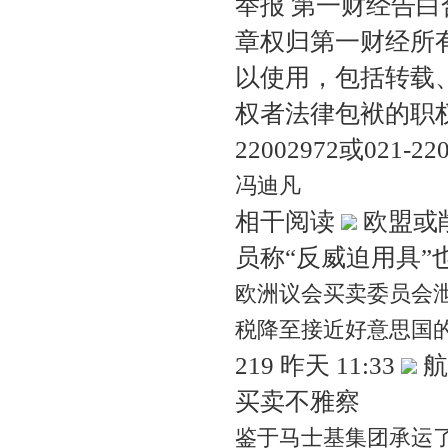
举报 第一财经告
章权归第一财经所
以使用，包括转载
权者法律包袱的职权
22002972或021-2
冯迪凡
相干阅读
欧盟或
员称“反威迫用具”
欧洲议会买卖委员会泄
税降至接近好意思国的2
219 昨天 11:33
航
买卖不雅察
鉴于马士基集团承运