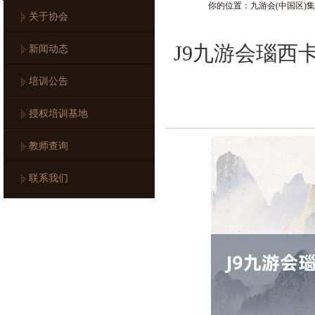
你的位置：
九游会(中国区)
关于协会
J9九游会瑙西
新闻动态
培训公告
授权培训基地
教师查询
联系我们