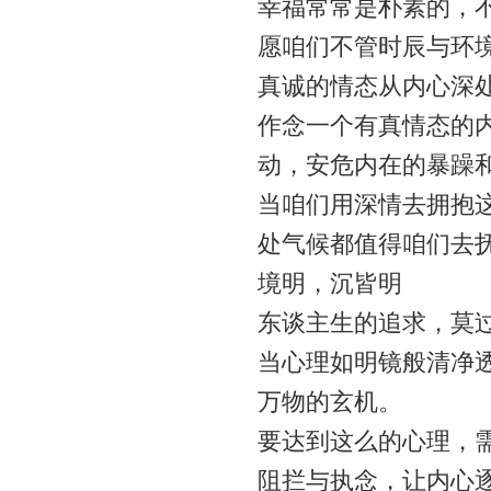
幸福常常是朴素的，
愿咱们不管时辰与环
真诚的情态从内心深
作念一个有真情态的
动，安危内在的暴躁
当咱们用深情去拥抱
处气候都值得咱们去
境明，沉皆明
东谈主生的追求，莫
当心理如明镜般清净
万物的玄机。
要达到这么的心理，
阻拦与执念，让内心