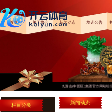
首页
关于协会
新闻动态
培训公告
九游会(中国区)集团官方网站咱们就或
新闻动态
栏目分类