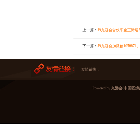
上一篇：
J9九游会合伙车企正际遇
下一篇：
J9九游会加微信10588
友情链接：
Powered by
九游会(中国区)