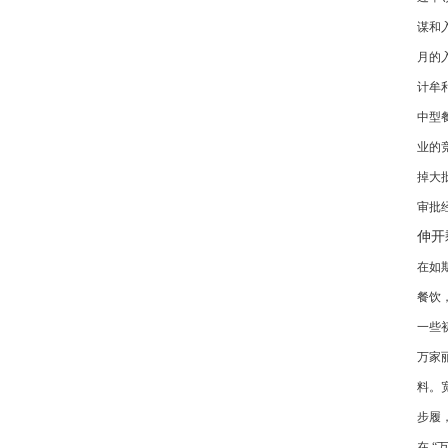
谋和
月的
计牟
中型
业的
掉大
审批
伸开
在如
餐饮
一些
万家
料。
步履
在 