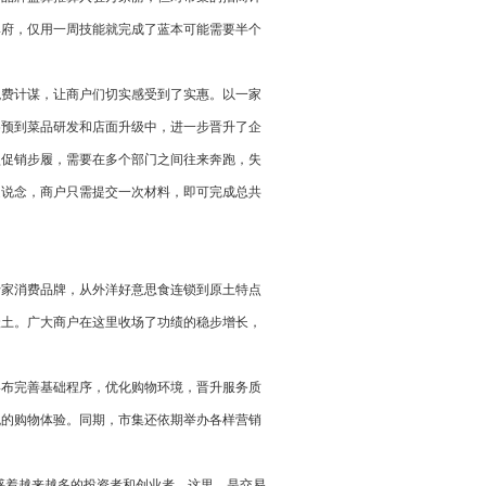
尊府，仅用一周技能就完成了蓝本可能需要半个
税费计谋，让商户们切实感受到了实惠。以一家
参预到菜品研发和店面升级中，进一步晋升了企
型促销步履，需要在多个部门之间往来奔跑，失
通说念，商户只需提交一次材料，即可完成总共
行家消费品牌，从外洋好意思食连锁到原土特点
沃土。广大商户在这里收场了功绩的稳步增长，
摆布完善基础程序，优化购物环境，晋升服务质
悦的购物体验。同期，市集还依期举办各样营销
眩惑着越来越多的投资者和创业者。这里，是交易