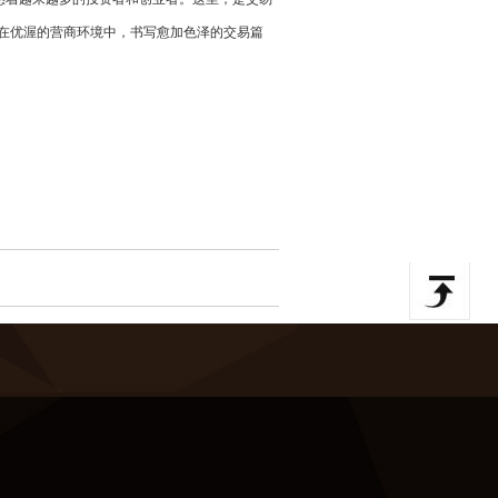
接在优渥的营商环境中，书写愈加色泽的交易篇