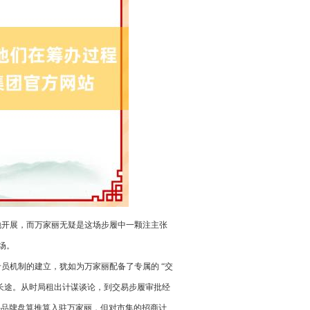
地开展，而万家丽无疑是这场步履中一颗注主张
场。
员机制的建立，犹如为万家丽配备了专属的 “交
长途。从时局租出计谋谈论，到交易步履审批经
兴品牌盘算推算入驻万家丽，但对市集的招商计