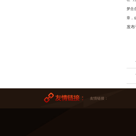
梦念
章，
发布
友情链接：