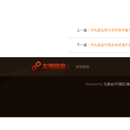
上一篇：
J9九游会而小米等竞争敌
下一篇：
J9九游会中国未来受邀不
友情链接：
Powered by
九游会(中国区)