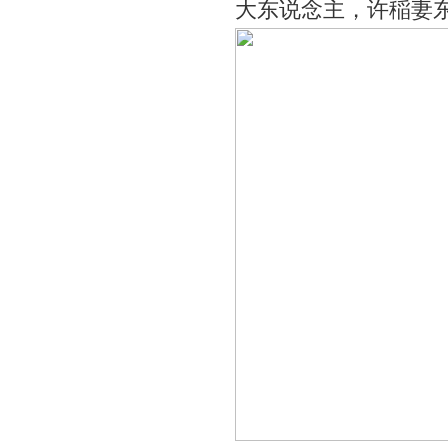
大东说念主，许稲妻