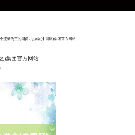
这个流量为王的期间-九游会(中国区)集团官方网站
区)集团官方网站
3