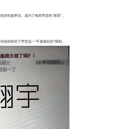
统的告捷界说，成为了电商带货的“新星”。
但他却收受了带货这一“不被看好的”限制。