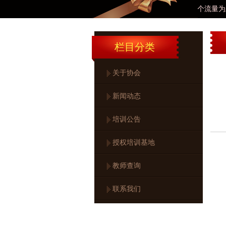
J9九游会在这个流量为王的期间-
栏目分类
关于协会
新闻动态
培训公告
授权培训基地
教师查询
联系我们