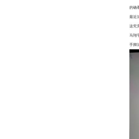
的确
最近
这究
马翔
手脚