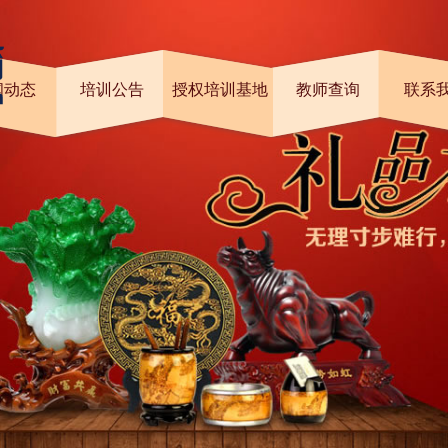
闻动态
培训公告
授权培训基地
教师查询
联系