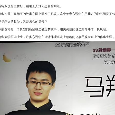
看得东说念主爱好，饱暖王人难却想着当网红。
清华毕业生马翔宇的故事在网上激发了热议，这个年青东说念主用我方的神气阻挠了传
竟是怎么的收受，又是怎么的勇气？
宇的资格是一个典型的祈望概念者追梦故事，相关词他的说念路却并非一帆风顺。
清华大学的毕业生，许多东说念主合计他理当走上领路的公事员或大企业的作事生涯，