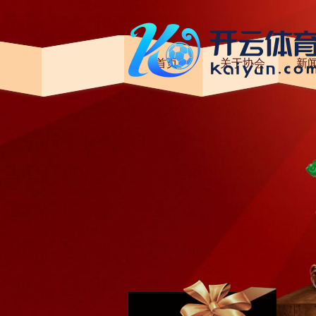
首页
关于协会
新