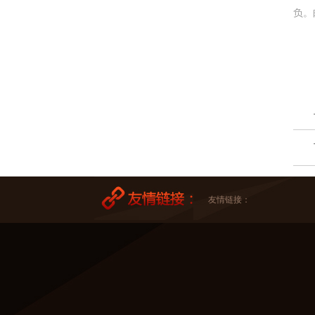
负。邮箱
友情链接：