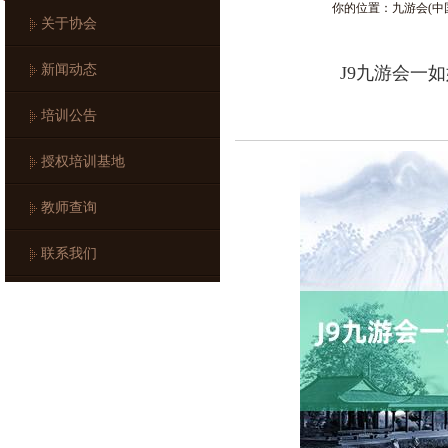
你的位置：
九游会(中
关于协会
新闻动态
J9九游会一
培训公告
授权培训基地
教师查询
联系我们