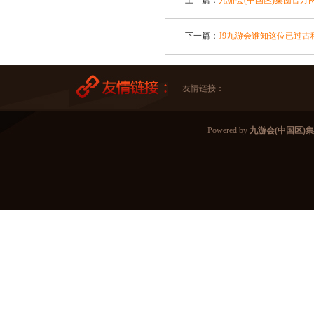
下一篇：
J9九游会谁知这位已过古
友情链接：
Powered by
九游会(中国区)