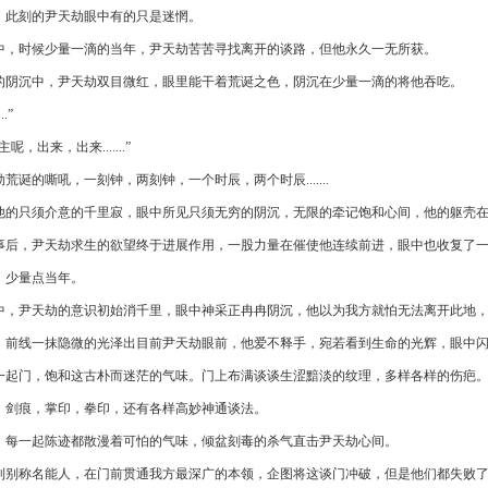
，此刻的尹天劫眼中有的只是迷惘。
中，时候少量一滴的当年，尹天劫苦苦寻找离开的谈路，但他永久一无所获。
的阴沉中，尹天劫双目微红，眼里能干着荒诞之色，阴沉在少量一滴的将他吞吃。
..”
主呢，出来，出来.......”
荒诞的嘶吼，一刻钟，两刻钟，一个时辰，两个时辰.......
他的只须介意的千里寂，眼中所见只须无穷的阴沉，无限的牵记饱和心间，他的躯壳
事后，尹天劫求生的欲望终于进展作用，一股力量在催使他连续前进，眼中也收复了
，少量点当年。
中，尹天劫的意识初始消千里，眼中神采正冉冉阴沉，他以为我方就怕无法离开此地
，前线一抹隐微的光泽出目前尹天劫眼前，他爱不释手，宛若看到生命的光辉，眼中
一起门，饱和这古朴而迷茫的气味。门上布满谈谈生涩黯淡的纹理，多样各样的伤疤
，剑痕，掌印，拳印，还有各样高妙神通谈法。
，每一起陈迹都散漫着可怕的气味，倾盆刻毒的杀气直击尹天劫心间。
到别称名能人，在门前贯通我方最深广的本领，企图将这谈门冲破，但是他们都失败