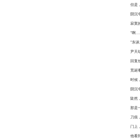
但是
阴沉
寂寞
“啊.....
“东谈
尹天劫
回复
荒诞
时候
阴沉
陡然
那是
刀痕
门上
他看