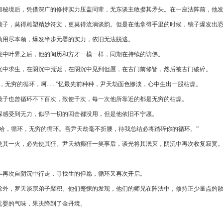
加秘境后，凭借深广的修持实力压盖同辈，无东谈主敢撄其矛头。在一座法阵前，他
镜子，莫得雕塑精妙符文，更莫得流淌谈韵。但是在他拿得手里的时候，镜子爆发出
劫用尽本领，爆发半步元婴的实力，依旧无法脱逃。
境中叶界之后，他的阅历和方才一模一样，同期在持续的访佛。
沉中求生，在阴沉中荒诞，在阴沉中见到但愿，在古门前修皆，然后被古门破碎。
环，无穷的循环，呵......”忆最先前种种，尹天劫面色惨淡，心中生出一股枯燥。
镜子也曾循环不下百次，致使千次，每一次他所靠近的都是无穷的枯燥。
深感受到无力，似乎一切的回击都没用，但是他依旧不宁愿。
哈哈，循环，无穷的循环。吾尹天劫毫不折腰，待我总结必将踏碎你的循环。”
使其一火，必先使其狂。尹天劫癫狂一笑事后，谈光将其泯灭，阴沉中再次收复寂寞
！
年再次自阴沉中行走，寻找生的但愿，循环又再次开启。
除外，罗天谈宗弟子聚积。他们蹙悚的发现，他们的师兄在阵法中，修持正少量点的
元婴的气味，果决降到了金丹境。
！