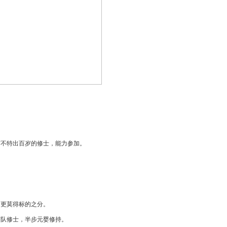
有不特出百岁的修士，能力参加。
，更莫得标的之分。
带队修士，半步元婴修持。