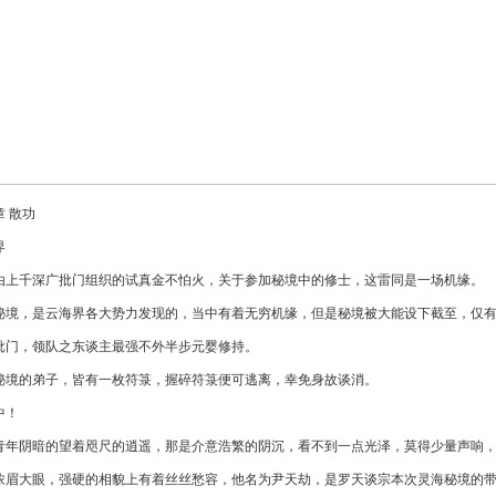
章 散功
界
由上千深广批门组织的试真金不怕火，关于参加秘境中的修士，这雷同是一场机缘。
秘境，是云海界各大势力发现的，当中有着无穷机缘，但是秘境被大能设下截至，仅
批门，领队之东谈主最强不外半步元婴修持。
秘境的弟子，皆有一枚符箓，握碎符箓便可逃离，幸免身故谈消。
中！
青年阴暗的望着咫尺的逍遥，那是介意浩繁的阴沉，看不到一点光泽，莫得少量声响
浓眉大眼，强硬的相貌上有着丝丝愁容，他名为尹天劫，是罗天谈宗本次灵海秘境的