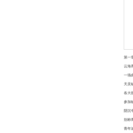
第一
云海
一场
天灵
各大
参加
阴沉
别称
青年