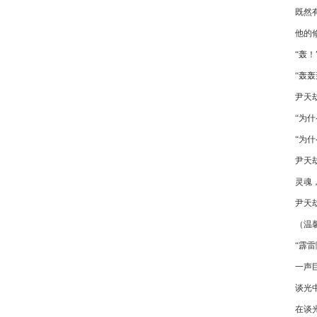
既然
他的
“轰！
“轰轰
尹天
“为什
“为
尹天
灵魂
尹天
（温
“霹雷
一声
谈光
在谈