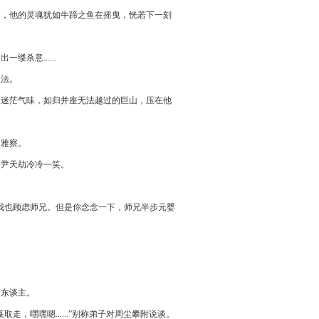
落，他的灵魂犹如牛蹄之鱼在摇曳，恍若下一刻
杀意......
谈法。
的迷茫气味，如归并座无法越过的巨山，压在他
不雅察。
的尹天劫冷冷一笑。
我也顾虑师兄。但是你念念一下，师兄半步元婴
废东谈主。
，嘿嘿嗯......”别称弟子对周尘攀附说谈。