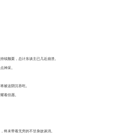
在持续颤栗，总计东谈主已几近崩溃。
一点神采。
，将被这阴沉吞吃。
闪耀着但愿。
。
了，终末带着无穷的不甘身故谈消。