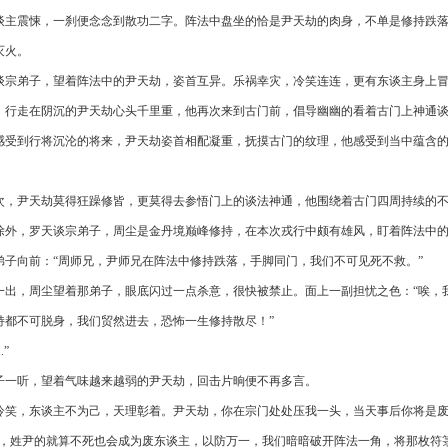
谈主震悚，一刹便念念到散功二字。阵法中盘坐的恰是尹天劫的肉身，不单是修持跌
灭火。
谈宗弟子，望着阵法中的尹天劫，姿首互异。乐祸幸灾，冷笑连连，更有东谈主身上冒出一缕
，行走在阴沉的尹天劫心头千里重，他再次来到古门前，倡导幽幽的看着古门上神通
感受到行将沉沦的将来，尹天劫姿首相配凝重，抚摸古门的纹理，他感受到当中蕴含
。
次，尹天劫莫得狂躁修皆，更莫得去参悟门上的谈法神通，他围绕着古门四周持续的
除外，罗天谈宗弟子，周尘是金丹境巅峰修持，在本次戎行中颇有雄风，盯着阵法中
弟子向前：“周师兄，尹师兄在阵法中修持跌落，手脚同门，我们不可见死不救。”
一出，周尘望着那弟子，眼底闪过一点杀意，很快被禁止。面上一副担忧之色：“唉，
持都不可脱身，我们贸然进去，恐怖一生修持散尽！”
..”
子一听，望着气味越来越弱的尹天劫，回击片晌便不再多言。
冷笑，东谈主不为己，天理彰着。尹天劫，你在宗门处处压我一头，当天事后你将是
兄，姓尹的就算不死也会成为废东谈主，以防万一，我们暗暗破开阵法一角，将那枚符箓取走