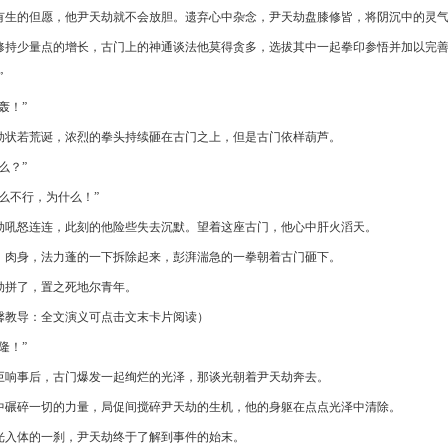
有生的但愿，他尹天劫就不会放胆。遗弃心中杂念，尹天劫盘膝修皆，将阴沉中的灵
修持少量点的增长，古门上的神通谈法他莫得贪多，选拔其中一起拳印参悟并加以完
”
轰！”
劫状若荒诞，浓烈的拳头持续砸在古门之上，但是古门依样葫芦。
么？”
什么不行，为什么！”
劫吼怒连连，此刻的他险些失去沉默。望着这座古门，他心中肝火滔天。
，肉身，法力蓬的一下拆除起来，彭湃湍急的一拳朝着古门砸下。
劫拼了，置之死地尔青年。
馨教导：全文演义可点击文末卡片阅读）
隆！”
巨响事后，古门爆发一起绚烂的光泽，那谈光朝着尹天劫奔去。
中碾碎一切的力量，局促间搅碎尹天劫的生机，他的身躯在点点光泽中清除。
光入体的一刹，尹天劫终于了解到事件的始末。