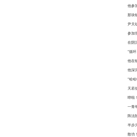
他参
那块
尹天
参加
在阴
“循
他在
他深
“哈
天若
哗啦
一青
阵法
半步
散功