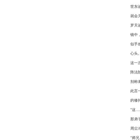
世东
就会
罗天
镜中
似乎
心头
这一
阵法
别称
此言
的修
“这....
那弟
周尘
“师