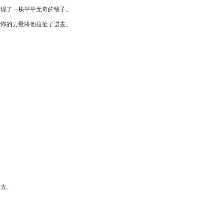
发现了一块平平无奇的镜子。
恐怖的力量将他拉扯了进去。
。
散去。