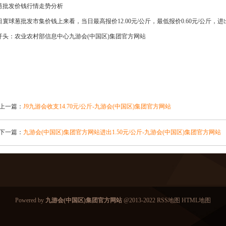
葱批发价钱行情走势分析
寰球葱批发市集价钱上来看，当日最高报价12.00元/公斤，最低报价0.60元/公斤，进出1
开头：农业农村部信息中心九游会(中国区)集团官方网站
上一篇：
J9九游会收支14.70元/公斤-九游会(中国区)集团官方网站
下一篇：
九游会(中国区)集团官方网站进出1.50元/公斤-九游会(中国区)集团官方网站
Powered by
九游会(中国区)集团官方网站
@2013-2022
RSS地图
HTML地图