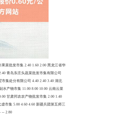
菜批发市集 2.40 1.60 2.00 黑龙江省华
.80 2.40 青岛东庄头蔬菜批发市集有限公司
贸市集处分有限公司 4.40 2.40 3.40 湖北
物市集 11.00 8.00 10.00 云南云菜
0.00 甘肃邦农农产物批发市集 2.00 1.40
市集 5.00 4.60 4.60 新疆兵团第五师三
 2.80