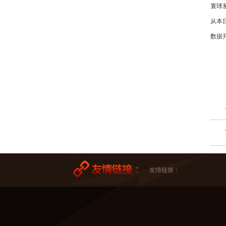
寰球
从本日
数据
友情链接：