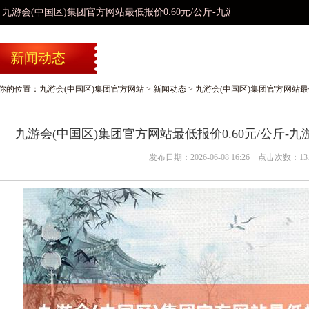
(中国区)集团官方网站最低报价0.60元/公斤-九游会(中国区)集团官方网
新闻动态
你的位置：
九游会(中国区)集团官方网站
>
新闻动态
> 九游会(中国区)集团官方网站最
九游会(中国区)集团官方网站最低报价0.60元/公斤-
发布日期：2026-06-08 16:26 点击次数：13