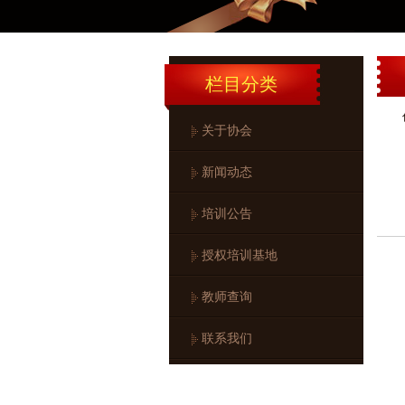
九游会
栏目分类
关于协会
新闻动态
培训公告
授权培训基地
教师查询
联系我们