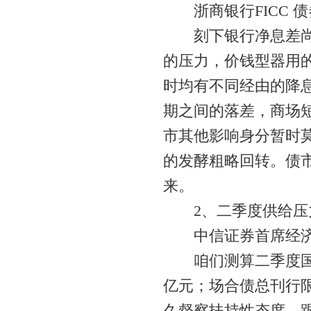
浙商银行FICC 债
刻下银行净息差尚未
的压力，价钱型器用
时均有不同经由的降
期之间的落差，商场
市其他影响身分暂时
的发酵粗略回转。债
来。
2、二季度供给压
中信证券首席经济
咱们测算二季度国债净
亿元；场合债总刊行限
久督察扶持性态度，