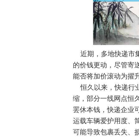
近期，多地快递市
的价钱更动，尽管寄
能否将加价滚动为擢
恒久以来，快递行
缩，部分一线网点恒
罢休本钱，快递企业
运载车辆爱护用度、
可能导致包裹丢失、