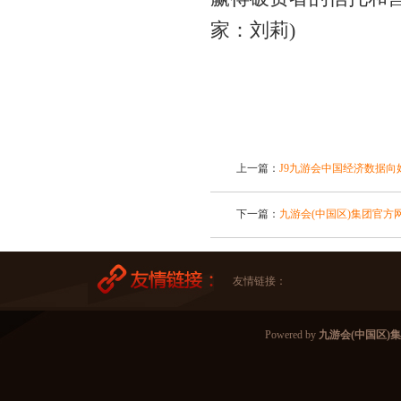
家：刘莉)
上一篇：
J9九游会中国经济数据向
下一篇：
九游会(中国区)集团官方
友情链接：
Powered by
九游会(中国区)