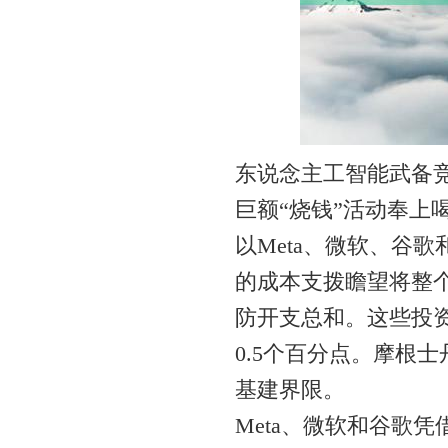
东说念主工智能武备
巨额“烧钱”活动奉上
以Meta、微软、谷
的成本支拨瞻望将整个
防开支总和。这些投
0.5个百分点。摩根
基建界限。
Meta、微软和谷歌