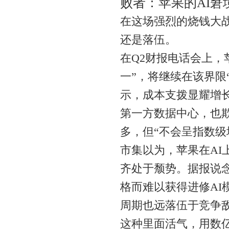
败者：苹果的AI窘
在这场强烈的烧钱大战
还是落伍。
在Q2财报电话会上，
一”，将继续在该界限“大
示，成本支拨显耀增
第一方数据中心，也
多，但“不会呈指数级
市集以为，苹果在A
齐处于颓势。据报说
格而难以获得进修A
周期也远落伍于竞争敌
这种里面活气，用数